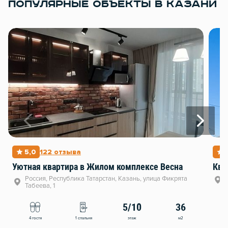
ПОПУЛЯРНЫЕ ОБЪЕКТЫ В КАЗАНИ
5,0
122 отзыва
Уютная квартира в Жилом комплексе Весна
Ква
Россия, Республика Татарстан, Казань, улица Фикрята
Табеева, 1
5/10
36
этаж
м2
4 гостя
1 спальня