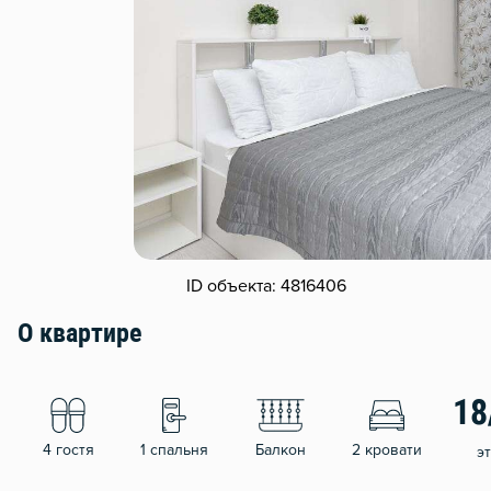
ID объекта: 4816406
О квартире
18
4 гостя
1 спальня
Балкон
2 кровати
э