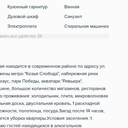
Кухонный гарнитур
Ванная
Теле
Духовой шкаф
Санузел
Кабе
Электроплита
Стиральная машинка
Холодильник
Полотенца
азать все удобства: 28
Обеденный стол
Туалетная бумага
Микроволновка
Фен
Электрический чайник
ая находится в современном районе по адресу ул.
ожены метро "Козья Слобода", набережная реки
Посуда
хаус, парк Победы, аквапарк "Ривьера",
Столовые приборы
ашине, большое количество магазинов, ресторанов
го проживания: холодильник, плита, микроволновая
льная доска, двуспальная кровать, 1 раскладной
ежности, полотенца, посуда.Заезд после 14 часов,
тся уборка квартиры.Условия заселения :1.
маю гостей находящихся в алкогольном