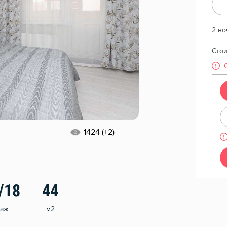
2 но
Сто
1424 (+2)
/18
44
таж
м2