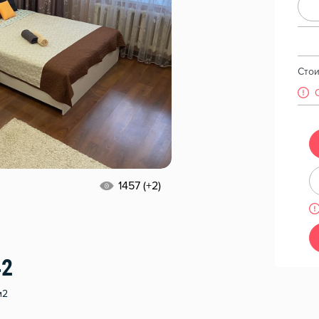
Сто
1457 (+2)
42
м2