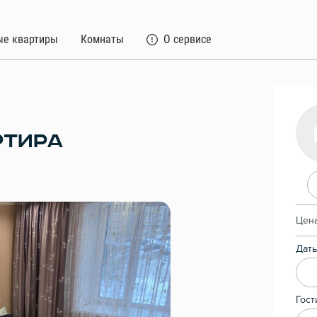
ые квартиры
Комнаты
О сервисе
РТИРА
Цена
Даты
Гост