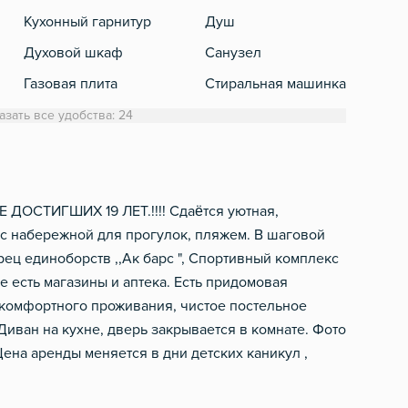
Кухонный гарнитур
Душ
Кабе
Духовой шкаф
Санузел
Газовая плита
Стиральная машинка
Холодильник
Полотенца
азать все удобства: 24
Обеденный стол
Туалетная бумага
Микроволновка
Фен
Электрический чайник
ОСТИГШИХ 19 ЛЕТ.!!!! Сдаётся уютная,
 с набережной для прогулок, пляжем. В шаговой
Посуда
рец единоборств ,,Ак барс ", Спортивный комплекс
Столовые приборы
ме есть магазины и аптека. Есть придомовая
я комфортного проживания, чистое постельное
 Диван на кухне, дверь закрывается в комнате. Фото
 Цена аренды меняется в дни детских каникул ,