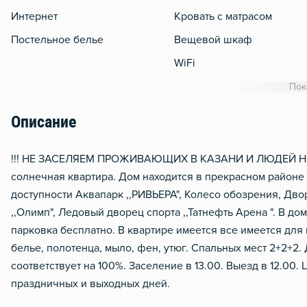
Интернет
Кровать с матрасом
Постельное белье
Вещевой шкаф
WiFi
Утюг
Пок
Гладильная доска
Описание
Москитная сеть
!!! НЕ ЗАСЕЛЯЕМ ПРОЖИВАЮЩИХ В КАЗАНИ И ЛЮДЕЙ НЕ Д
солнечная квартира. Дом находится в прекрасном районе
доступности Аквапарк ,,РИВЬЕРА", Колесо обозрения, Дво
,,Олимп", Ледовый дворец спорта ,,Татнефть Арена ". В до
парковка бесплатно. В квартире имеется все имеется дл
белье, полотенца, мыло, фен, утюг. Спальных мест 2+2+2.
соответствует на 100%. Заселение в 13.00. Выезд в 12.00.
праздничных и выходных дней.