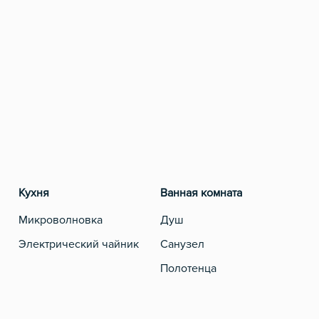
Кухня
Ванная комната
Развлеч
Микроволновка
Душ
Телевиз
Электрический чайник
Санузел
Полотенца
Туалетная бумага
Шампунь, мыло