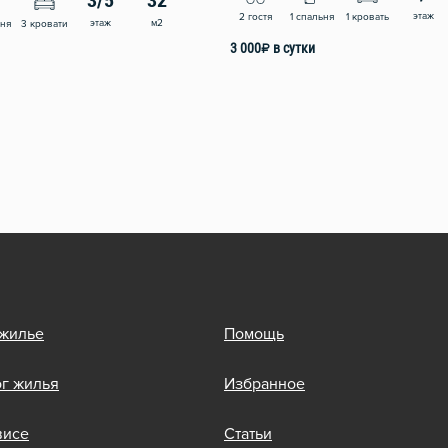
3/5
32
этаж
2 гостя
1 спальня
1 кровать
этаж
м2
ьня
3 кровати
3 000
₽
в сутки
 жилье
Помощь
ог жилья
Избранное
висе
Статьи