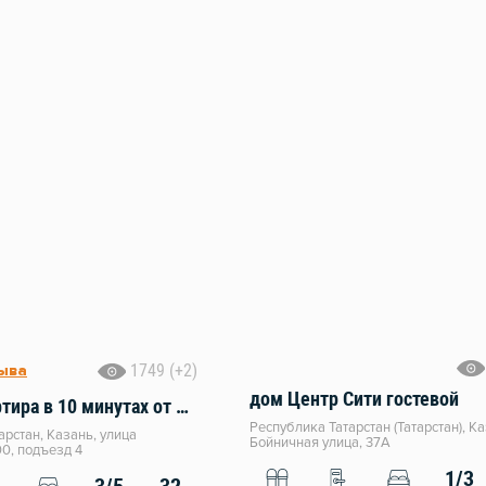
1749 (+2)
зыва
дом Центр Сити гостевой
Уютная квартира в 10 минутах от Кремля
Республика Татарстан (Татарстан), Ка
арстан, Казань, улица
Бойничная улица, 37А
00, подъезд 4
1/3