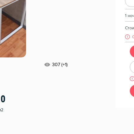
1 но
Сто
307 (+1)
10
м2