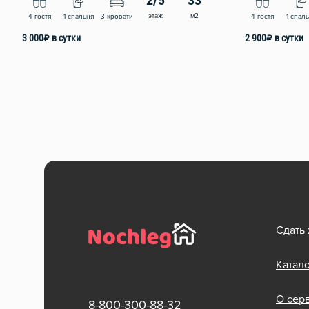
2/5
33
этаж
м2
4 гостя
1 спальня
3 кровати
4 гостя
1 спал
3 000
₽
в сутки
2 900
₽
в сутки
Сдать
Катал
О сер
8-800-300-88-32