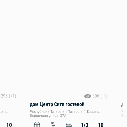
295 (+1)
306 (+1)
дом Центр Сити гостевой
до
зань,
Республика Татарстан (Татарстан), Казань,
Рес
Бойничная улица, 37А
Бой
10
1/3
10