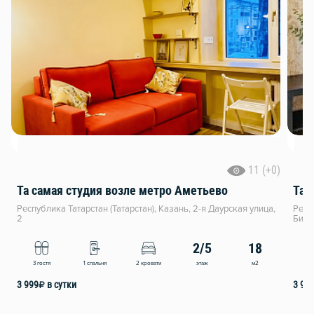
11 (+0)
Та самая студия возле метро Аметьево
Та 
Республика Татарстан (Татарстан), Казань, 2-я Даурская улица,
Респ
2
Биги
2/5
18
этаж
м2
3 гостя
1 спальня
2 кровати
4
3 999
₽
в сутки
3 99