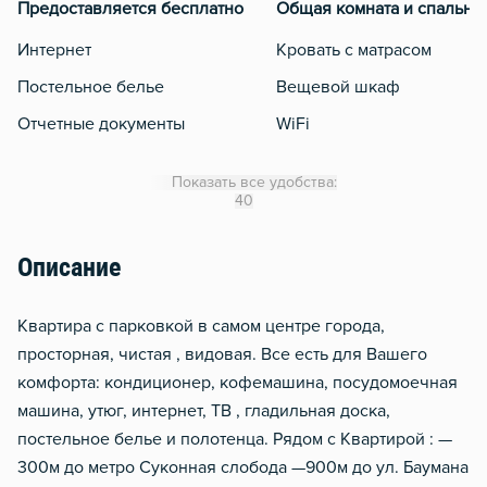
Предоставляется бесплатно
Общая комната и спальня
Интернет
Кровать с матрасом
Постельное белье
Вещевой шкаф
Отчетные документы
WiFi
Кондиционер
Показать все удобства:
Утюг
40
Гладильная доска
Описание
Сушилка для белья
Отопление
Квартиpa с парковкой в самом центре города,
Балкон
просторная, чистая , видовая. Все есть для Вашего
комфорта: кондиционер, кофемашина, посудомоечная
Москитная сеть
машина, утюг, интернет, ТВ , гладильная доска,
Водонагреватель
постельное белье и полотенца. Рядом с Квартирой : —
Домофон
300м до метро Суконная слобода —900м до ул. Баумана