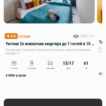
1580 (+1)
3,0
1 отзыв
Та 
Уютная 2х комнатная квартира до 7 гостей в 10 мин от Центра и всех достопримечательностей Казани от ChistoFamily
Респ
Республика Татарстан (Татарстан), Казань, улица Галимджана
2
Баруди, 4
15/17
61
3
этаж
м2
7 гостей
2 спальни
4 кровати
3 99
4 499
₽
в сутки