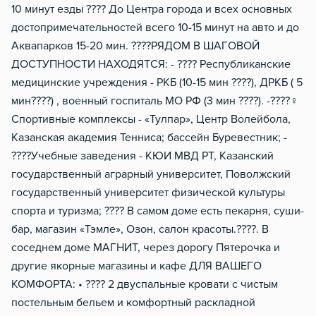
Мобильный интернет 3g/4
10 минут езды ???? До Центра города и всех основных
достопримечательностей всего 10-15 минут на авто и до
Аквапарков 15-20 мин. ????РЯДОМ В ШАГОВОЙ
ДОСТУПНОСТИ НАХОДЯТСЯ: - ???? Республиканские
медицинские учреждения - РКБ (10-15 мин ????), ДРКБ ( 5
мин????) , военный госпиталь МО РФ (3 мин ????). -????‍♀️
Спортивные комплексы - «Тулпар», Центр Волейбола,
Казанская академия Тенниса; бассейн Буревестник; -
????Учебные заведения - КЮИ МВД РТ, Казанский
государственный аграрный университет, Поволжский
государственный университет физической культуры
спорта и туризма; ???? В самом доме есть пекарня, суши-
бар, магазин «Тэмле», Озон, салон красоты.????. В
соседнем доме МАГНИТ, через дорогу Пятерочка и
другие якорные магазины и кафе ДЛЯ ВАШЕГО
КОМФОРТА: • ????️ 2 двуспальные кровати с чистым
постельным бельем и комфортный раскладной