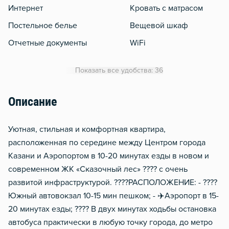
Интернет
Кровать с матрасом
Постельное белье
Вещевой шкаф
Отчетные документы
WiFi
Утюг
Показать все удобства: 36
Гладильная доска
Сушилка для белья
Описание
Отопление
Уютная, стильная и комфортная квартира,
Москитная сеть
расположенная по середине между Центром города
Стол, рабочее место
Казани и Аэропортом в 10-20 минутах езды в новом и
Домофон
современном ЖК «Сказочный лес» ???? с очень
Тапочки
развитой инфраструктурой. ????РАСПОЛОЖЕНИЕ: - ????
Южный автовокзал 10-15 мин пешком; - ✈️Аэропорт в 15-
Чистящие средства
20 минутах езды; ???? В двух минутах ходьбы остановка
Металлическая дверь
автобуса практически в любую точку города, до метро