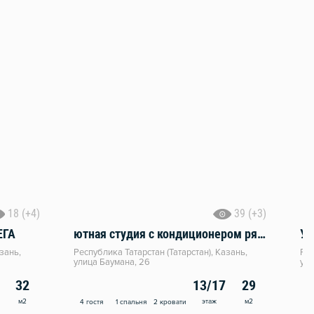
18 (+4)
39 (+3)
ЕГА
ютная студия с кондиционером рядом с метро Козья Слобода
зань,
Республика Татарстан (Татарстан), Казань,
Рес
улица Баумана, 26
ули
32
13/17
29
м2
этаж
м2
4 гостя
1 спальня
2 кровати
3 