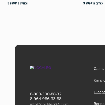
3 999
₽
в сутки
3 999
₽
в сутки
Сдать
Катал
О сер
8-800-300-88-32
8-964-986-33-88
Вопрос
info@nochleg24.com