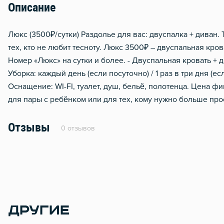
Описание
Чистящие средства
Обогреватель
Люкс (3500₽/сутки) Раздолье для вас: двуспалка + диван. 
тех, кто не любит тесноту. Люкс 3500₽ – двуспальная кров
Мобильный интернет 3g/4
Номер «Люкс» на сутки и более. - Двуспальная кровать + д
Сейф
Уборка: каждый день (если посуточно) / 1 раз в три дня (ес
Оснащение: WI-FI, туалет, душ, бельё, полотенца. Цена ф
для пары с ребёнком или для тех, кому нужно больше про
Отзывы
0 отзывов
ДРУГИЕ