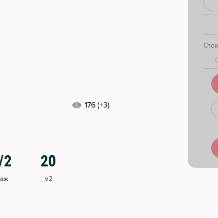
Сто
176 (+3)
/2
20
таж
м2