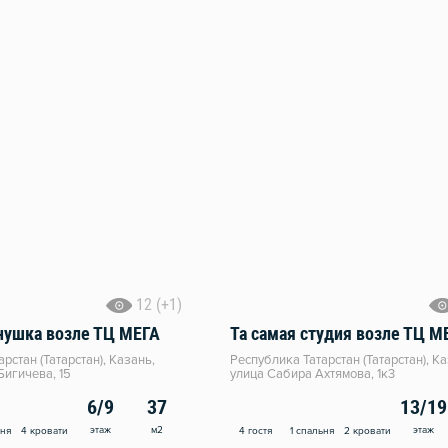
12 (+1)
нушка возле ТЦ МЕГА
Та самая студия возле ТЦ М
рстан (Татарстан), Казань,
Республика Татарстан (Татарстан), Ка
Бигичева, 15
улица Сабира Ахтямова, 1к3
6/9
37
13/19
этаж
м2
этаж
ьня
4 кровати
4 гостя
1 спальня
2 кровати