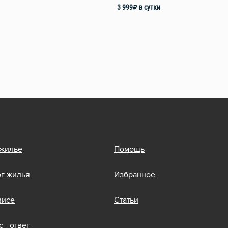
3 999
₽
в сутки
 жилье
Помощь
ог жилья
Избранное
висе
Статьи
 - ответ