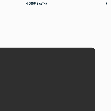
4 000
₽
в сутки
6 2