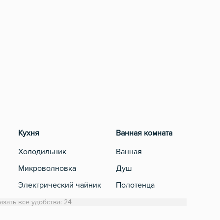
Кухня
Ванная комната
Развле
Холодильник
Ванная
Телеви
Микроволновка
Душ
Кабель
Электрический чайник
Полотенца
Посуда
Туалетная бумага
азать все удобства: 24
Фильтр для воды
Фен