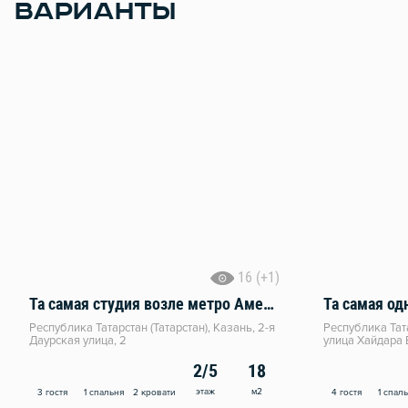
ВАРИАНТЫ
16 (+1)
Та самая студия возле метро Аметьево
Та самая од
Республика Татарстан (Татарстан), Казань, 2-я
Республика Тата
Даурская улица, 2
улица Хайдара 
2/5
18
этаж
м2
3 гостя
1 спальня
2 кровати
4 гостя
1 спал