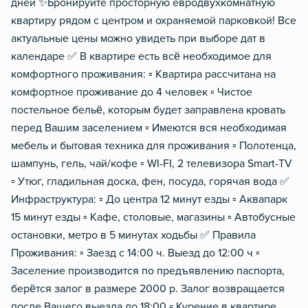
Обогреватель
дней ✨Бронируйте просторную евродвухкомнатную
квартиру рядом с центром и охраняемой парковкой! Все
Мобильный интернет 3g/4
актуальные цены можно увидеть при выборе дат в
Звукоизоляция
календаре ✅ В квартире есть всё необходимое для
комфортного проживания: ▫️ Квартира рассчитана на
комфортное проживание до 4 человек ▫️ Чистое
постельное бельё, которым будет заправлена кровать
перед Вашим заселением ▫️ Имеются вся необходимая
мебель и бытовая техника для проживания ▫️ Полотенца,
шампунь, гель, чай/кофе ▫️ WI-FI, 2 телевизора Smart-TV
▫️ Утюг, гладильная доска, фен, посуда, горячая вода ✅
Инфраструктура: ▫️ До центра 12 минут езды ▫️ Аквапарк
15 минут езды ▫️ Кафе, столовые, магазины ▫️ Автобусные
остановки, метро в 5 минутах ходьбы ✅ Правила
Проживания: ▫️ Заезд с 14:00 ч. Выезд до 12:00 ч ▫️
Заселение производится по предъявлению паспорта,
берётся залог в размере 2000 р. Залог возвращается
после Вашего выезда до 18:00 ▫️ Курение в квартире