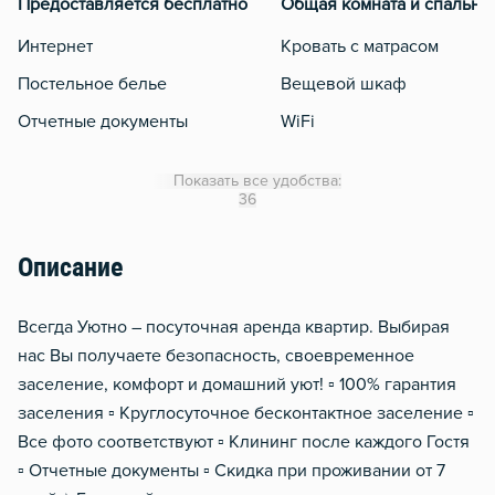
Предоставляется бесплатно
Общая комната и спальня
Интернет
Кровать с матрасом
Постельное белье
Вещевой шкаф
Отчетные документы
WiFi
Утюг
Показать все удобства:
Гладильная доска
36
Сушилка для белья
Описание
Отопление
Балкон
Всегда Уютно – посуточная аренда квартир. Выбирая
Стол, рабочее место
нас Вы получаете безопасность, своевременное
заселение, комфорт и домашний уют! ▫️ 100% гарантия
Домофон
заселения ▫️ Круглосуточное бесконтактное заселение ▫️
Чистящие средства
Все фото соответствуют ▫️ Клининг после каждого Гостя
Металлическая дверь
▫️ Отчетные документы ▫️ Скидка при проживании от 7