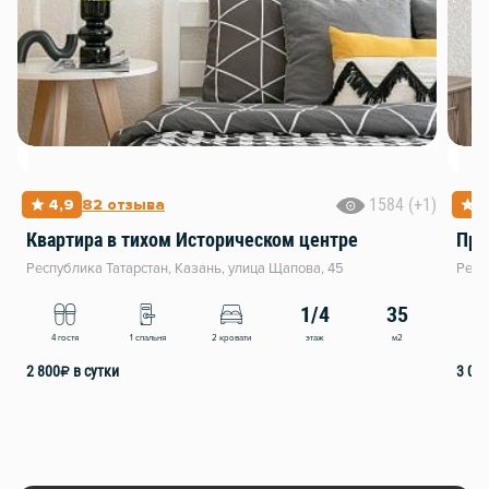
1584 (+1)
4,9
82 отзыва
5
Квартира в тихом Историческом центре
Про
Республика Татарстан, Казань, улица Щапова, 45
Респ
1/4
35
этаж
м2
4 гостя
1 спальня
2 кровати
6 
2 800
₽
в сутки
3 00