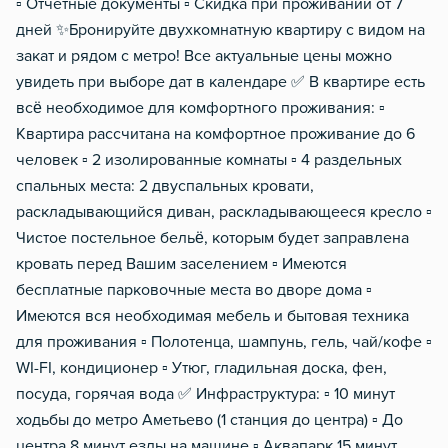
Чистящие средства
▫️ Отчетные документы ▫️ Скидка при проживании от 7
дней ✨Бронируйте двухкомнатную квартиру с видом на
Металлическая дверь
закат и рядом с метро! Все актуальные цены можно
Обогреватель
увидеть при выборе дат в календаре ✅ В квартире есть
Мобильный интернет 3g/4
всё необходимое для комфортного проживания: ▫️
Квартира рассчитана на комфортное проживание до 6
Газовый водонагреватель
человек ▫️ 2 изолированные комнаты ▫️ 4 раздельных
спальных места: 2 двуспальных кровати,
раскладывающийся диван, раскладывающееся кресло ▫️
Чистое постельное бельё, которым будет заправлена
кровать перед Вашим заселением ▫️ Имеются
бесплатные парковочные места во дворе дома ▫️
Имеются вся необходимая мебель и бытовая техника
для проживания ▫️ Полотенца, шампунь, гель, чай/кофе ▫️
WI-FI, кондиционер ▫️ Утюг, гладильная доска, фен,
посуда, горячая вода ✅ Инфраструктура: ▫️ 10 минут
ходьбы до метро Аметьево (1 станция до центра) ▫️ До
центра 8 минут езды на машине ▫️ Аквапарк 15 минут