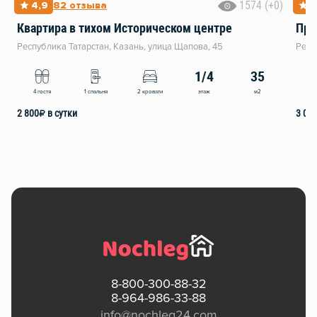
1574 (+0)
4,9
82 отзыва
5
Квартира в тихом Историческом центре
Про
Республика Татарстан, Казань, улица Щапова, 45
Респ
1/4
35
этаж
м2
4 гостя
1 спальня
2 кровати
6 
2 800
₽
в сутки
3 00
8-800-300-88-32
8-964-986-33-88
info@nochleg24.com