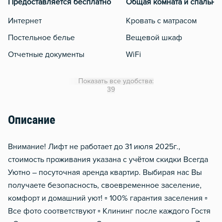
Предоставляется бесплатно
Общая комната и спальня
Интернет
Кровать с матрасом
Постельное белье
Вещевой шкаф
Отчетные документы
WiFi
Кондиционер
Показать все удобства:
Утюг
39
Гладильная доска
Описание
Сушилка для белья
Отопление
Внимание! Лифт не работает до 31 июля 2025г.,
Москитная сеть
стоимость проживания указана с учётом скидки Всегда
Уютно – посуточная аренда квартир. Выбирая нас Вы
Стол, рабочее место
получаете безопасность, своевременное заселение,
Домофон
комфорт и домашний уют! ▫️ 100% гарантия заселения ▫️
Тапочки
Все фото соответствуют ▫️ Клининг после каждого Гостя