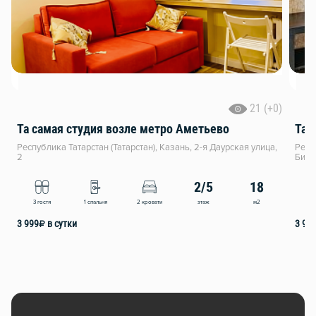
21 (+0)
Та самая студия возле метро Аметьево
Та 
Республика Татарстан (Татарстан), Казань, 2-я Даурская улица,
Респ
2
Биги
2/5
18
этаж
м2
3 гостя
1 спальня
2 кровати
4
3 999
₽
в сутки
3 99