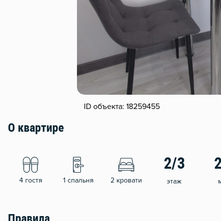
ID объекта: 18259455
О квартире
2/3
4 гостя
1 спальня
2 кровати
этаж
Правила