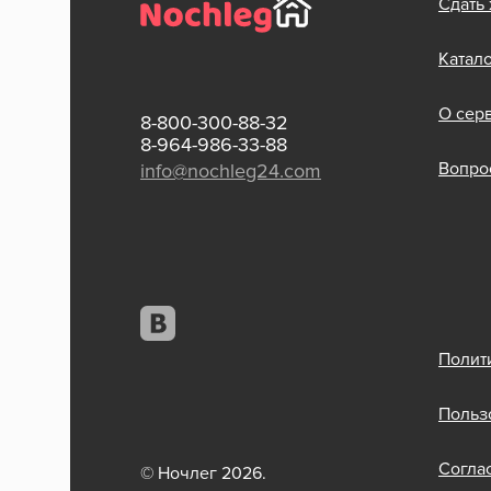
Сдать
Катал
О сер
8-800-300-88-32
8-964-986-33-88
Вопрос
info@nochleg24.com
Полит
Польз
Согла
© Ночлег 2026.