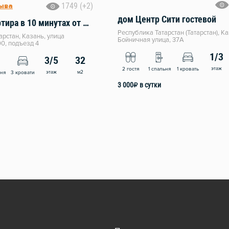
1749 (+2)
зыва
дом Центр Сити гостевой
Уютная квартира в 10 минутах от Кремля
Республика Татарстан (Татарстан), Ка
арстан, Казань, улица
Бойничная улица, 37А
00, подъезд 4
1/3
3/5
32
этаж
2 гостя
1 спальня
1 кровать
этаж
м2
ьня
3 кровати
3 000
₽
в сутки