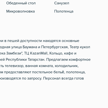
Обеденный стол
Санузел
Микроволновка
Полотенца
Электрический чайник
Туалетная бумага
Фен
Шампунь, мыло
ани в пешей доступности находятся основные
дная улица Баумана и Петербургская, Театр кукол
ека Замбези", ТЦ KazanMall, Кольцо, кафе и
зей Республики Татарстан. Предлагаем комфортное
ть телевизор, ванная комната, холодильник,
ям предоставляют постельное бельё, полотенца,
роизводятся по запросу. Персонал всегда готов