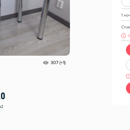
1 но
Сто
307 (+1)
20
м2