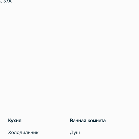
а, 37А
Кухня
Ванная комната
Развлеч
Холодильник
Душ
Телевиз