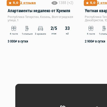
1388 (+2)
5,0
2 отзыва
5,0
2 от
Апартаменты недалеко от Кремля
Республика Татарстан, Казань, Волгоградская
Республика Тат
улица, 1
Декабристов, 1
2/5
33
этаж
м2
4 гостя
1 спальня
3 кровати
4 гостя
1 спал
3 000
₽
в сутки
2 900
₽
в сутки