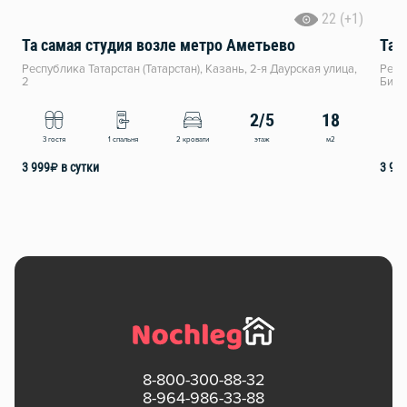
22 (+1)
Та самая студия возле метро Аметьево
Та 
Республика Татарстан (Татарстан), Казань, 2-я Даурская улица,
Респ
2
Биги
2/5
18
этаж
м2
3 гостя
1 спальня
2 кровати
4
3 999
₽
в сутки
3 99
8-800-300-88-32
8-964-986-33-88