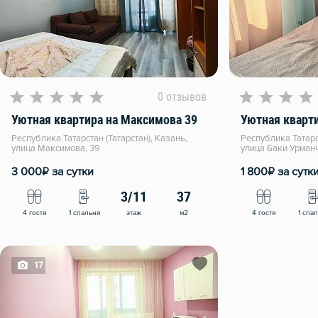
0 отзывов
Уютная квартира на Максимова 39
Республика Татарстан (Татарстан), Казань,
Республика Татарст
улица Максимова, 39
улица Баки Урманч
₽
₽
3 000
за сутки
1 800
за сутк
3/11
37
этаж
м2
4 гостя
1 спальня
4 гостя
1 спа
17