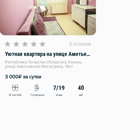
0 отзывов
Уютная квартира на улице Аметьевская Магистраль 16к1
Республика Татарстан (Татарстан), Казань,
улица Аметьевская Магистраль, 16к1
₽
3 000
за сутки
7/19
40
этаж
м2
6 гостей
1 спальня