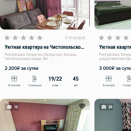
0 отзывов
Уютная квартира на Чистопольской 88
Республика Татарстан (Татарстан), Казань,
Республика Татарст
Чистопольская улица, 88
улица Николая Ер
₽
₽
2 200
за сутки
3 000
за сутк
19/22
45
этаж
м2
6 гостей
1 спальня
5 гостей
1 спа
13
20