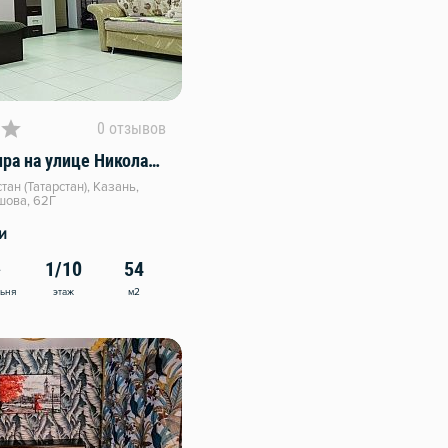
0 отзывов
Уютная квартира на улице Николая Ершова 62Г
ан (Татарстан), Казань,
шова, 62Г
и
1/10
54
этаж
м2
льня