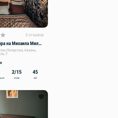
0 отзывов
Уютная квартира на Михаила Миля 7
ан (Татарстан), Казань,
ля, 7
и
2/15
45
этаж
м2
льня