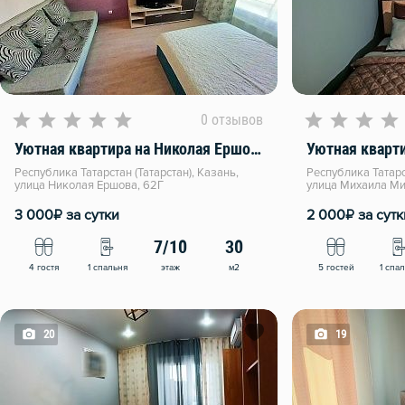
0 отзывов
Уютная квартира на Николая Ершова 62Г
Республика Татарстан (Татарстан), Казань,
Республика Татарст
улица Николая Ершова, 62Г
улица Михаила Ми
₽
₽
3 000
за сутки
2 000
за сутк
7/10
30
этаж
м2
4 гостя
1 спальня
5 гостей
1 спа
20
19