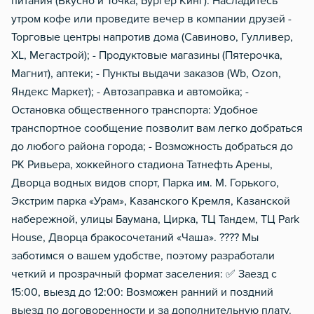
питания (Вкусно и Точка, Бургер Кинг): Насладитесь
утром кофе или проведите вечер в компании друзей -
Торговые центры напротив дома (Савиново, Гулливер,
XL, Мегастрой); - Продуктовые магазины (Пятерочка,
Магнит), аптеки; - Пункты выдачи заказов (Wb, Ozon,
Яндекс Маркет); - Автозаправка и автомойка; -
Остановка общественного транспорта: Удобное
транспортное сообщение позволит вам легко добраться
до любого района города; - Возможность добраться до
РК Ривьера, хоккейного стадиона Татнефть Арены,
Дворца водных видов спорт, Парка им. М. Горького,
Экстрим парка «Урам», Казанского Кремля, Казанской
набережной, улицы Баумана, Цирка, ТЦ Тандем, ТЦ Park
House, Дворца бракосочетаний «Чаша». ???? Мы
заботимся о вашем удобстве, поэтому разработали
четкий и прозрачный формат заселения: ✅ Заезд с
15:00, выезд до 12:00: Возможен ранний и поздний
выезд по договоренности и за дополнительную плату.