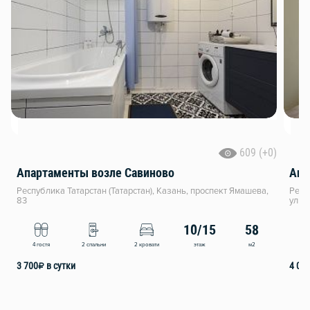
609 (+0)
Апартаменты возле Савиново
Апа
Республика Татарстан (Татарстан), Казань, проспект Ямашева,
Респ
83
улиц
10/15
58
этаж
м2
4 гостя
2 спальни
2 кровати
4
3 700
₽
в сутки
4 00