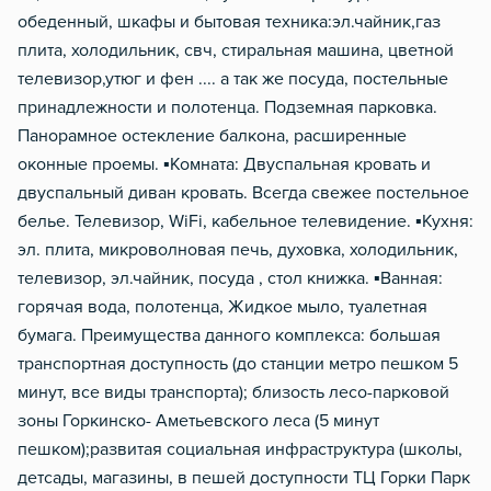
обеденный, шкафы и бытовая техника:эл.чайник,газ
плита, холодильник, свч, стиральная машина, цветной
телевизор,утюг и фен .... а так же посуда, постельные
принадлежности и полотенца. Подземная парковка.
Панорамное остекление балкона, расширенные
оконные проемы. ▪️Комната: Двуспальная кровать и
двуспальный диван кровать. Всегда свежее постельное
белье. Телевизор, WiFi, кабельное телевидение. ▪️Кухня:
эл. плита, микроволновая печь, духовка, холодильник,
телевизор, эл.чайник, посуда , стол книжка. ▪️Ванная:
горячая вода, полотенца, Жидкое мыло, туалетная
бумага. Преимущества данного комплекса: большая
транспортная доступность (до станции метро пешком 5
минут, все виды транспорта); близость лесо-парковой
зоны Горкинско- Аметьевского леса (5 минут
пешком);развитая социальная инфраструктура (школы,
детсады, магазины, в пешей доступности ТЦ Горки Парк