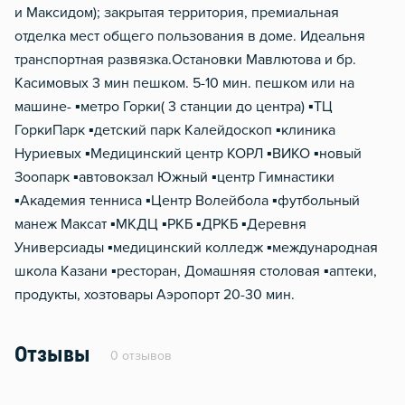
и Максидом); закрытая территория, премиальная
отделка мест общего пользования в доме. Идеальня
транспортная развязка.Остановки Мавлютова и бр.
Касимовых 3 мин пешком. 5-10 мин. пешком или на
машине- ▪️метро Горки( 3 станции до центра) ▪️ТЦ
ГоркиПарк ▪️детский парк Калейдоскоп ▪️клиника
Нуриевых ▪️Медицинский центр КОРЛ ▪️ВИКО ▪️новый
Зоопарк ▪️автовокзал Южный ▪️центр Гимнастики
▪️Академия тенниса ▪️Центр Волейбола ▪️футбольный
манеж Максат ▪️МКДЦ ▪️РКБ ▪️ДРКБ ▪️Деревня
Универсиады ▪️медицинский колледж ▪️международная
школа Казани ▪️ресторан, Домашняя столовая ▪️аптеки,
продукты, хозтовары Аэропорт 20-30 мин.
Отзывы
0 отзывов