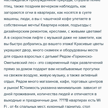
наслаждаться пробуждением природы, слушать пение
птиц, также поздним вечерком наблюдать, как
загораются огни в квартирах, как носятся в суете
машины, люди, а вы с чашечкой кофе улетаете в
собственные мечты! Квартира новая, подъезды с
дизайнерским ремонтом, креслами, с живыми цветами!
А в скоростном лифте с музыкой даже не заметите, как
вы быстро добрались до вашего этажа! Красивые цветы
украшают двор, много скамеек и оборудованы места
для отдыха взрослых с детьми! Рядом «Горкинско-
Ометьевский лес» -это современный парк развлечений
прямо за домом подарит вам незабываемые прогулки
на свежем воздухе, живую музыку, а также активный
отдых. Рядом много магазинов, кафе, торговых центров
и рынок! ❗Стоимость указанна минимальная- зависит от
дней проживания, количества людей и отличается в
выходные и праздничные дни. ????В квартирах есть Wi
Fi , от 4х спальных мест, кухонный гарнитур, стол