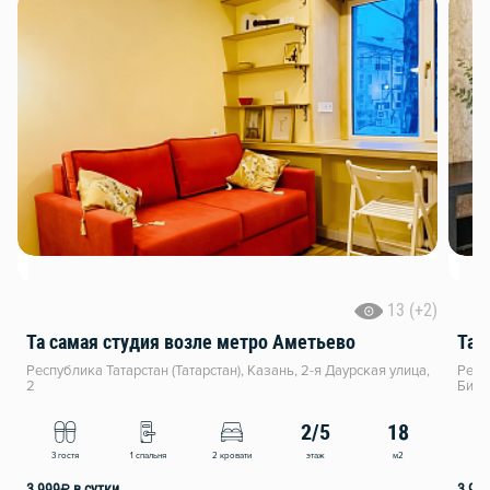
13 (+2)
Та самая студия возле метро Аметьево
Та 
Республика Татарстан (Татарстан), Казань, 2-я Даурская улица,
Респ
2
Биги
2/5
18
этаж
м2
3 гостя
1 спальня
2 кровати
4
3 999
₽
в сутки
3 99