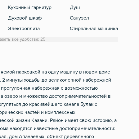
Кухонный гарнитур
Душ
Духовой шкаф
Санузел
Электроплита
Стиральная машинка
Холодильник
Полотенца
азать все удобства: 25
Обеденный стол
Туалетная бумага
Микроволновка
Фен
Электрический чайник
Шампунь, мыло
яемой парковкой на одну машину в новом доме
, 2 минуты ходьбы до великолепной набережной
Посуда
я: прогулочная набережная с возможностью
Столовые приборы
на озеро и множество достопримечательностей в
огуляться до красивейшего канала Булак с
торических частей и комплексных
еской жизни Казани. Район имеет свою историю, а
дома находятся известные достопримечательности:
кая, дом Апанаевых, объект деревянного