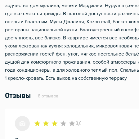
зодчества-дом муллина, мечети Марджани, Нурулла (сенная
где все смеются трижды. В шаговой доступности различны
оперы и балета им. Мусы Джалиля, Kazan mall, Баскет хол
рестораны национальной кухни. Благоустроенный и комфо
доступность, все близко. В квартире имеется все необх
укомплектованная кухня: холодильник, микроволновая печь
распоряжении гостей фен, утюг, мягкое постельное бельё
душой для комфортного проживания, особой атмосферы и
года кондиционеры, а для холодного теплый пол. Спальные 
1 кресло-кровать. Есть выход на собственную террасу
Отзывы
8 отзывов
3,0