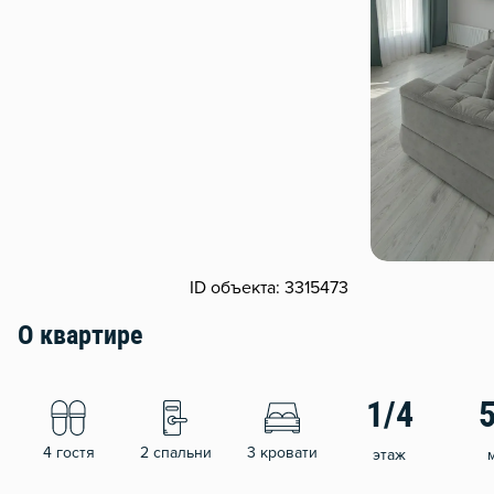
ID объекта: 3315473
О квартире
1/4
4 гостя
2 спальни
3 кровати
этаж