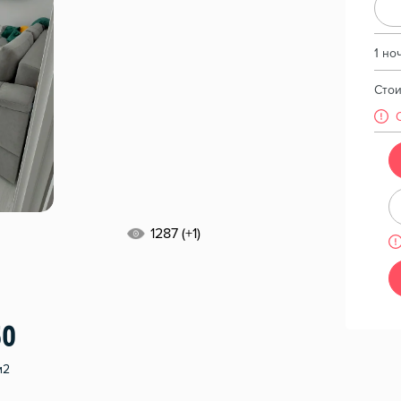
1 но
Сто
1287 (+1)
50
м2