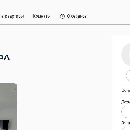
ые квартиры
Комнаты
О сервисе
РА
Цена
Даты
Гост