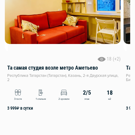
18 (+2)
Та самая студия возле метро Аметьево
Та 
Республика Татарстан (Татарстан), Казань, 2-я Даурская улица,
Респ
2
Биги
2/5
18
этаж
м2
3 гостя
1 спальня
2 кровати
4
3 999
₽
в сутки
3 99