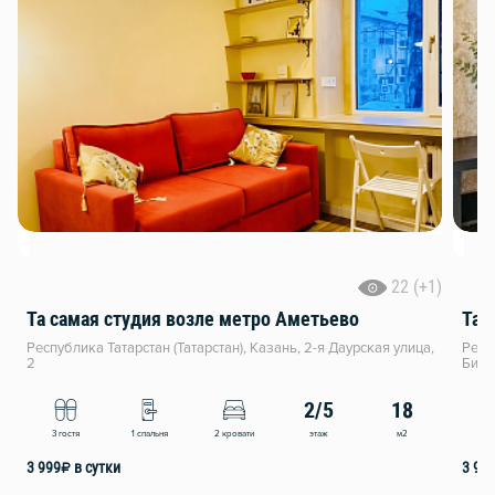
22 (+1)
Та самая студия возле метро Аметьево
Та 
Республика Татарстан (Татарстан), Казань, 2-я Даурская улица,
Респ
2
Биги
2/5
18
этаж
м2
3 гостя
1 спальня
2 кровати
4
3 999
₽
в сутки
3 99