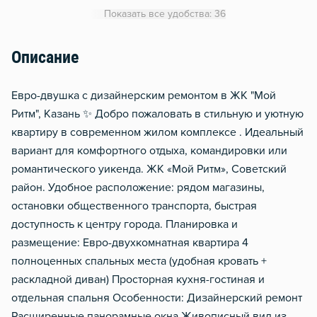
WiFi
Показать все удобства: 36
Кондиционер
Утюг
Описание
Гладильная доска
Евро-двушка с дизайнерским ремонтом в ЖК "Мой
Сушилка для белья
Ритм", Казань ✨ Добро пожаловать в стильную и уютную
Отопление
квартиру в современном жилом комплексе . Идеальный
Балкон
вариант для комфортного отдыха, командировки или
Водонагреватель
романтического уикенда. ЖК «Мой Ритм», Советский
район. Удобное расположение: рядом магазины,
Домофон
остановки общественного транспорта, быстрая
Чистящие средства
доступность к центру города. Планировка и
Металлическая дверь
размещение: Евро-двухкомнатная квартира 4
полноценных спальных места (удобная кровать +
Мобильный интернет 3g/4
раскладной диван) Просторная кухня-гостиная и
отдельная спальня Особенности: Дизайнерский ремонт
Расширенные панорамные окна Живописный вид из