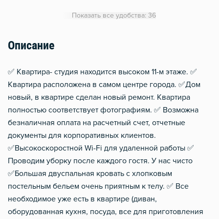
Кондиционер
Показать все удобства: 36
Утюг
Гладильная доска
Описание
Сушилка для белья
✅ Квартира- студия находится высоком 11-м этаже. ✅
Отопление
Квартира расположена в самом центре города. ✅Дом
Москитная сеть
новый, в квартире сделан новый ремонт. Квартира
Домофон
полностью соответствует фотографиям. ✅ Возможна
Тапочки
безналичная оплата на расчетный счет, отчетные
документы для корпоративных клиентов.
Чистящие средства
✅Высокоскоростной Wi-Fi для удаленной работы ✅
Металлическая дверь
Проводим уборку после каждого гостя. У нас чисто
Обогреватель
✅Большая двуспальная кровать с хлопковым
постельным бельем очень приятным к телу. ✅ Все
необходимое уже есть в квартире (диван,
оборудованная кухня, посуда, все для приготовления