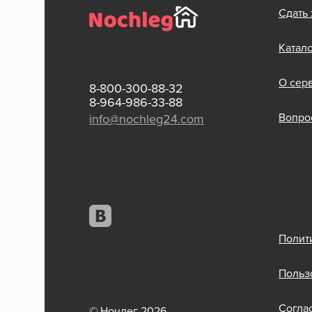
Сдать
Катал
О сер
8-800-300-88-32
8-964-986-33-88
Вопрос
info@nochleg24.com
Полит
Польз
Согла
© Ночлег 2026.